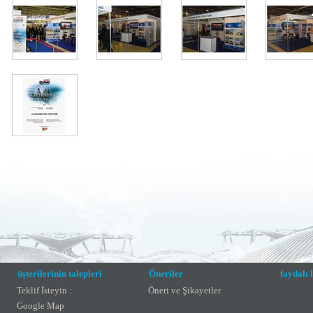
üşterilerinin talepleri
Öneriler
faydalı 
Teklif İsteyin :
Öneri ve Şikayetler
Google Map